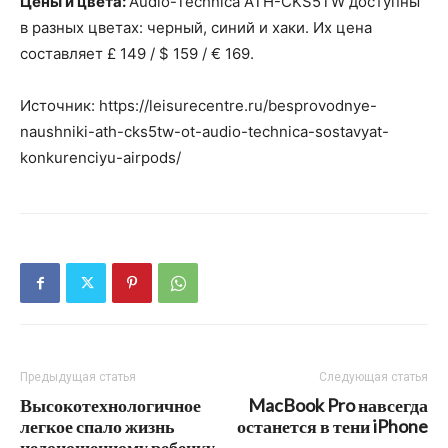
Цены и цвета:
Audio-Technica ATH-CKS5TW доступны
в разных цветах: черный, синий и хаки. Их цена
составляет £ 149 / $ 159 / € 169.
Источник: https://leisurecentre.ru/besprovodnye-
naushniki-ath-cks5tw-ot-audio-technica-sostavyat-
konkurenciyu-airpods/
Предыдущая статья
Следующая статья
Высокотехнологичное
MacBook Pro навсегда
легкое спало жизнь
останется в тени iPhone
недоношенному ребенку