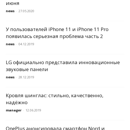
июня
news
-
27.05.2020
У пользователей iPhone 11 и iPhone 11 Pro
появилась серьезная проблема часть 2
news
-
04.12.2019
LG официально представила инновационные
звуковые панели
news
-
28.12.2019
Кровля шинглас: стильно, качественно,
надёжно
manager
-
12.06.2019
OnePlus анонсировала смартфон Nord и