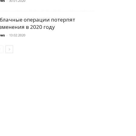
ews
-
30.01.2020
блачные операции потерпят
зменения в 2020 году
ews
-
13.02.2020