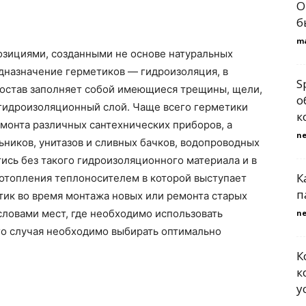
О
б
m
озициями, созданными не основе натуральных
дназначение герметиков — гидроизоляция, в
S
 состав заполняет собой имеющиеся трещины, щели,
о
 гидроизоляционный слой. Чаще всего герметики
к
монта различных сантехнических приборов, а
n
ьников, унитазов и сливных бачков, водопроводных
тись без такого гидроизоляционного материала и в
К
отопления теплоносителем в которой выступает
п
етик во время монтажа новых или ремонта старых
ловами мест, где необходимо использовать
n
го случая необходимо выбирать оптимально
К
к
у