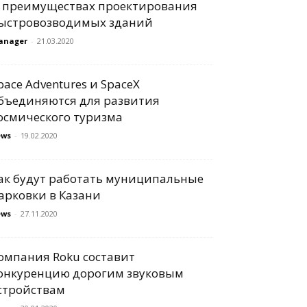
 преимуществах проектирования
ыстровозводимых зданий
anager
-
21.03.2020
pace Adventures и SpaceX
бъединяются для развития
осмического туризма
ews
-
19.02.2020
ак будут работать муниципальные
арковки в Казани
ews
-
27.11.2020
омпания Roku составит
онкуренцию дорогим звуковым
стройствам