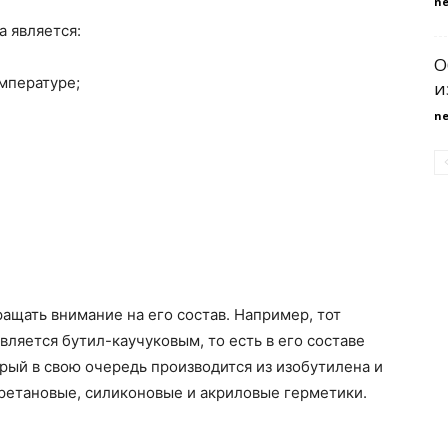
n
 является:
О
мпературе;
и
n
щать внимание на его состав. Например, тот
ляется бутил-каучуковым, то есть в его составе
орый в свою очередь производится из изобутилена и
ретановые, силиконовые и акриловые герметики.