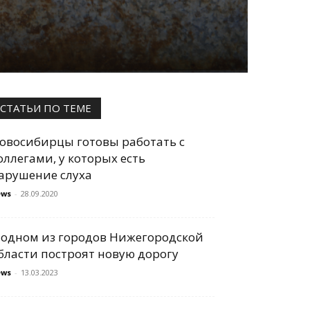
СТАТЬИ ПО ТЕМЕ
овосибирцы готовы работать с
оллегами, у которых есть
арушение слуха
ews
-
28.09.2020
 одном из городов Нижегородской
бласти построят новую дорогу
ews
-
13.03.2023